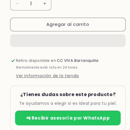
Reducir
Aumentar
cantidad
cantidad
para
para
Agregar al carrito
URIAGE
URIAGE
AGUA
AGUA
THERMAL
THERMAL
WATER
WATER
JELLY
JELLY
-
-
Retiro disponible en
CC VIVA Barranquilla
GEL
GEL
DE
DE
Normalmente está listo en 24 horas
AGUA
AGUA
Ver información de la tienda
*40ML
*40ML
¿Tienes dudas sobre este producto?
Te ayudamos a elegir si es ideal para tu piel.
📲 Recibir asesoría por WhatsApp