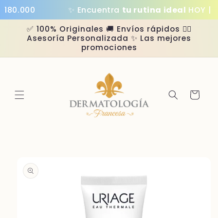
Ir
80.000
✨ Encuentra
tu rutina ideal
HOY | Ha
directamente
al contenido
✅ 100% Originales 🚚 Envíos rápidos 👩‍⚕️
Asesoría Personalizada ✨ Las mejores
promociones
Carrito
Ir
directamente
a la
información
del producto