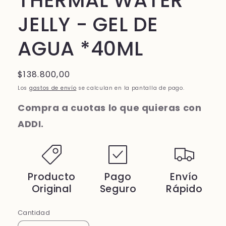
THERMAL WATER
JELLY - GEL DE
AGUA *40ML
Precio
$138.800,00
habitual
Los
gastos de envío
se calculan en la pantalla de pago.
Compra a cuotas lo que quieras con
ADDI.
Producto
Pago
Envío
Original
Seguro
Rápido
Cantidad
Cantidad