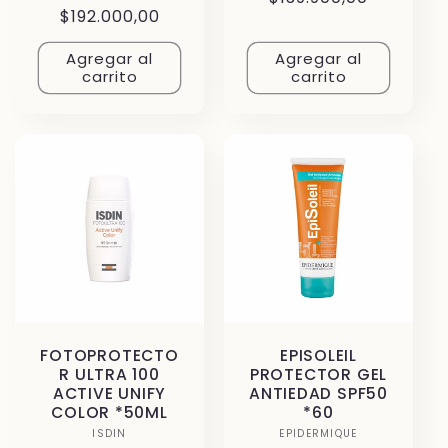
reseñas
Precio
$192.000,00
totales
habitual
habitual
Agregar al
Agregar al
carrito
carrito
FOTOPROTECTO
EPISOLEIL
R ULTRA 100
PROTECTOR GEL
ACTIVE UNIFY
ANTIEDAD SPF50
COLOR *50ML
*60
ISDIN
Proveedor:
EPIDERMIQUE
Proveedor: