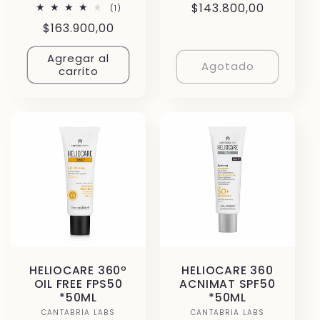
Precio
$143.800,00
1
(1)
reseñas
habitual
Precio
$163.900,00
totales
habitual
Agregar al
Agotado
carrito
HELIOCARE 360º
HELIOCARE 360
OIL FREE FPS50
ACNIMAT SPF50
*50ML
*50ML
CANTABRIA LABS
Proveedor:
CANTABRIA LABS
Proveedor: