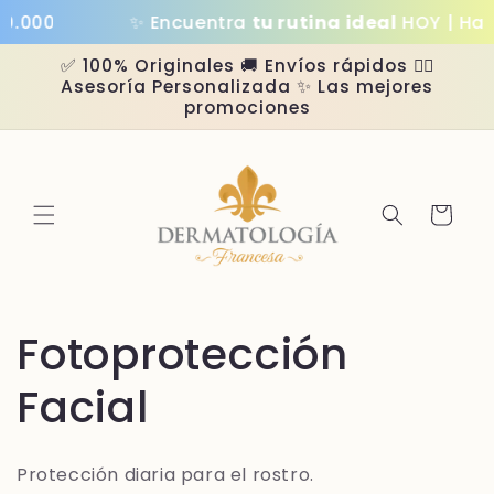
Ir
0
✨ Encuentra
tu rutina ideal
HOY | Hasta
3
directamente
al contenido
✅ 100% Originales 🚚 Envíos rápidos 👩‍⚕️
Asesoría Personalizada ✨ Las mejores
promociones
Carrito
C
Fotoprotección
o
Facial
l
Protección diaria para el rostro.