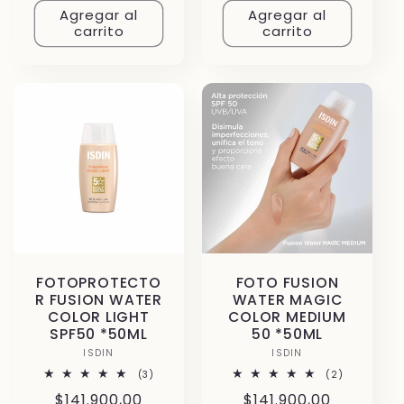
Agregar al
Agregar al
carrito
carrito
FOTOPROTECTO
FOTO FUSION
R FUSION WATER
WATER MAGIC
COLOR LIGHT
COLOR MEDIUM
SPF50 *50ML
50 *50ML
ISDIN
Proveedor:
ISDIN
Proveedor:
3
2
(3)
(2)
reseñas
reseñas
Precio
$141.900,00
Precio
$141.900,00
totales
totales