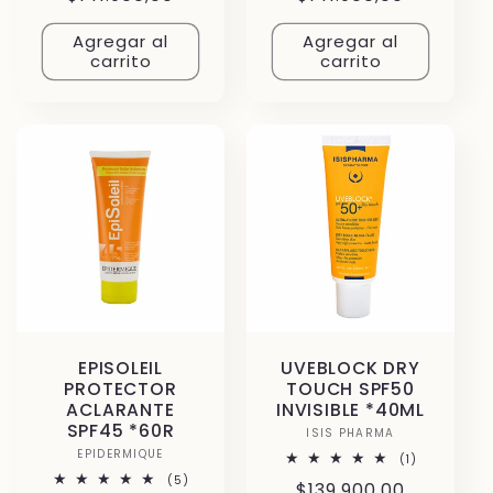
habitual
habitual
Agregar al
Agregar al
carrito
carrito
EPISOLEIL
UVEBLOCK DRY
PROTECTOR
TOUCH SPF50
ACLARANTE
INVISIBLE *40ML
SPF45 *60R
ISIS PHARMA
Proveedor:
EPIDERMIQUE
Proveedor:
1
(1)
reseñas
5
(5)
Precio
$139.900,00
totales