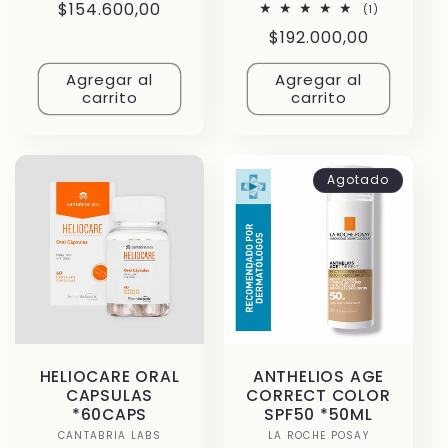
Precio
$154.600,00
1
(1)
reseñas
habitual
Precio
$192.000,00
totales
habitual
Agregar al
Agregar al
carrito
carrito
Agotado
HELIOCARE ORAL
ANTHELIOS AGE
CAPSULAS
CORRECT COLOR
*60CAPS
SPF50 *50ML
CANTABRIA LABS
Proveedor:
LA ROCHE POSAY
Proveedor: