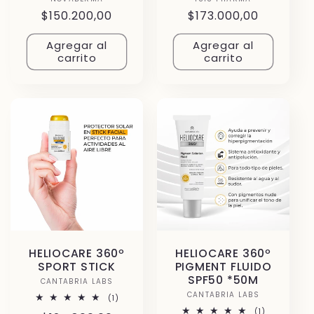
Proveedor:
Proveedor:
Precio
$150.200,00
Precio
$173.000,00
habitual
habitual
Agregar al
Agregar al
carrito
carrito
HELIOCARE 360º
HELIOCARE 360º
SPORT STICK
PIGMENT FLUIDO
SPF50 *50M
CANTABRIA LABS
Proveedor:
CANTABRIA LABS
Proveedor:
1
(1)
reseñas
1
(1)