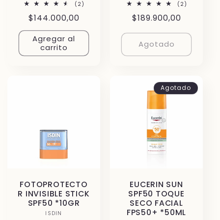
2
2
(2)
(2)
reseñas
reseñas
Precio
$144.000,00
Precio
$189.900,00
totales
totales
habitual
habitual
Agregar al
Agotado
carrito
Agotado
FOTOPROTECTO
EUCERIN SUN
R INVISIBLE STICK
SPF50 TOQUE
SPF50 *10GR
SECO FACIAL
FPS50+ *50ML
ISDIN
Proveedor: