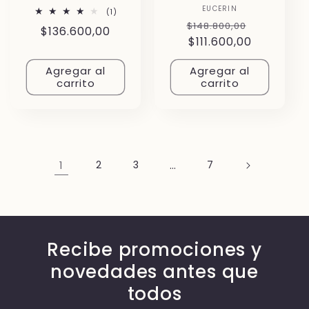
EUCERIN
Proveedor:
1
(1)
reseñas
Precio
Precio
$148.800,00
Precio
$136.600,00
totales
habitual
$111.600,00
de
habitual
oferta
Agregar al
Agregar al
carrito
carrito
1
2
3
…
7
Recibe promociones y
novedades antes que
todos