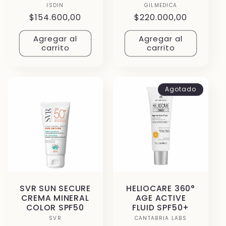
ISDIN
Proveedor:
GILMEDICA
Proveedor:
Precio
$154.600,00
Precio
$220.000,00
habitual
habitual
Agregar al
Agregar al
carrito
carrito
Agotado
SVR SUN SECURE
HELIOCARE 360°
CREMA MINERAL
AGE ACTIVE
COLOR SPF50
FLUID SPF50+
SVR
Proveedor:
CANTABRIA LABS
Proveedor: