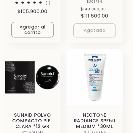
EUCERIN
Proveedor:
1
(1)
reseñas
Precio
Precio
$148.800,00
Precio
$105.900,00
totales
habitual
$111.600,00
de
habitual
oferta
Agregar al
Agotado
carrito
SUNAID POLVO
NEOTONE
COMPACTO PIEL
RADIANCE SPF50
CLARA *12 GR
MEDIUM *30ML
NOVADERMA
ISIS PHARMA