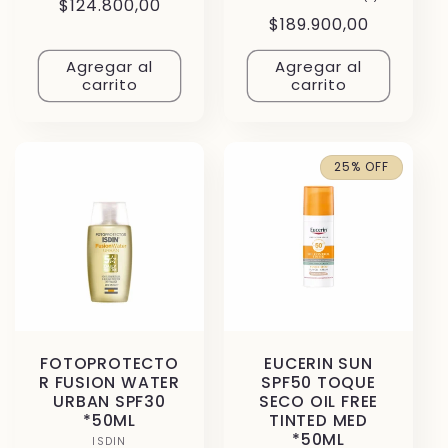
Precio
$124.800,00
totales
reseñas
Precio
$189.900,00
totales
habitual
habitual
Agregar al
Agregar al
carrito
carrito
25% OFF
FOTOPROTECTO
EUCERIN SUN
R FUSION WATER
SPF50 TOQUE
URBAN SPF30
SECO OIL FREE
*50ML
TINTED MED
*50ML
ISDIN
Proveedor: