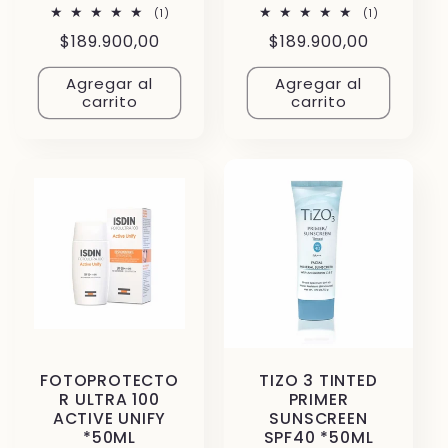
1
1
(1)
(1)
reseñas
reseñas
Precio
$189.900,00
Precio
$189.900,00
totales
totales
habitual
habitual
Agregar al
Agregar al
carrito
carrito
FOTOPROTECTO
TIZO 3 TINTED
R ULTRA 100
PRIMER
ACTIVE UNIFY
SUNSCREEN
*50ML
SPF40 *50ML