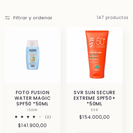
e
c
Filtrar y ordenar
147 productos
c
i
ó
n
:
FOTO FUSION
SVR SUN SECURE
WATER MAGIC
EXTREME SPF50+
SPF50 *50ML
*50ML
ISDIN
Proveedor:
SVR
Proveedor:
Precio
$154.000,00
2
(2)
reseñas
habitual
Precio
$141.900,00
totales
habitual