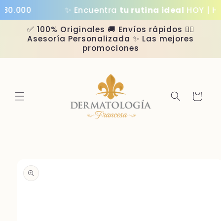
Ir
0.000
✨ Encuentra
tu rutina ideal
HOY | Has
directamente
al contenido
✅ 100% Originales 🚚 Envíos rápidos 👩‍⚕️
Asesoría Personalizada ✨ Las mejores
promociones
Carrito
Ir
directamente
a la
información
del producto