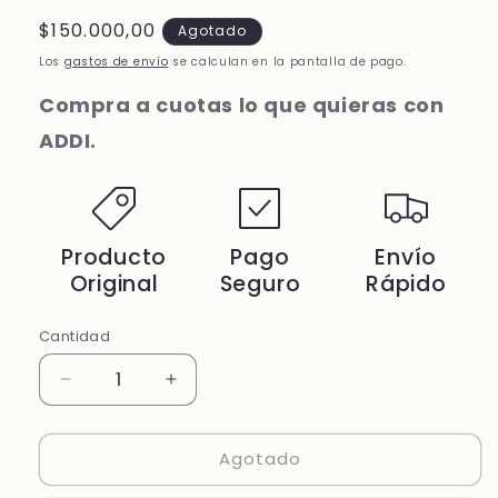
Precio
$150.000,00
Agotado
habitual
Los
gastos de envío
se calculan en la pantalla de pago.
Compra a cuotas lo que quieras con
ADDI.
Producto
Pago
Envío
Original
Seguro
Rápido
Cantidad
Cantidad
Reducir
Aumentar
cantidad
cantidad
para
para
Agotado
PROCIKEL
PROCIKEL
GEL
GEL