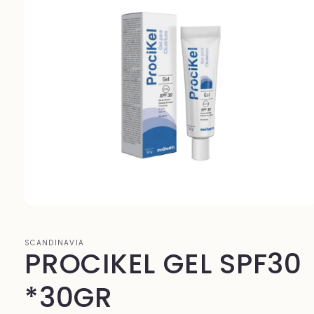
Abrir
elemento
multimedia
1
SCANDINAVIA
PROCIKEL GEL SPF30
en
una
ventana
modal
*30GR