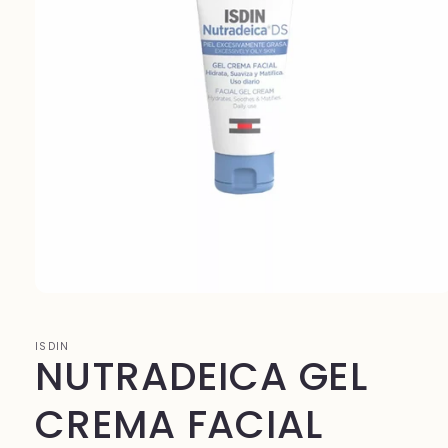
Abrir
elemento
multimedia
1
ISDIN
NUTRADEICA GEL
en
una
ventana
modal
CREMA FACIAL