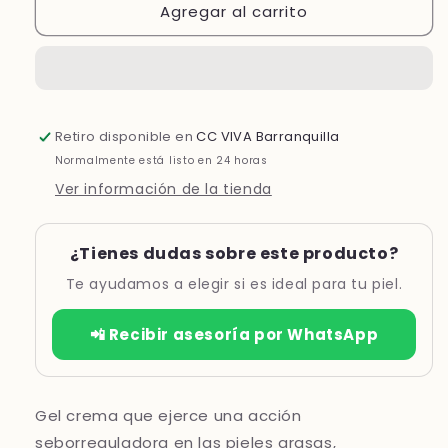
Agregar al carrito
NUTRADEICA
NUTRADEICA
GEL
GEL
CREMA
CREMA
FACIAL
FACIAL
*50ML
*50ML
Retiro disponible en
CC VIVA Barranquilla
Normalmente está listo en 24 horas
Ver información de la tienda
¿Tienes dudas sobre este producto?
Te ayudamos a elegir si es ideal para tu piel.
📲 Recibir asesoría por WhatsApp
Gel crema que ejerce una acción
seborreguladora en las pieles grasas,