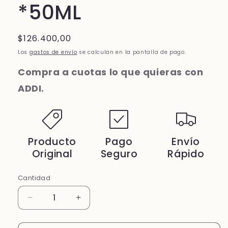
*50ML
Precio
$126.400,00
habitual
Los
gastos de envío
se calculan en la pantalla de pago.
Compra a cuotas lo que quieras con
ADDI.
Producto
Pago
Envío
Original
Seguro
Rápido
Cantidad
Cantidad
Reducir
Aumentar
cantidad
cantidad
para
para