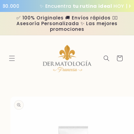
Ir
0.000
✨ Encuentra
tu rutina ideal
HOY | Has
directamente
al contenido
✅ 100% Originales 🚚 Envíos rápidos 👩‍⚕️
Asesoría Personalizada ✨ Las mejores
promociones
Carrito
Ir
directamente
a la
información
del producto