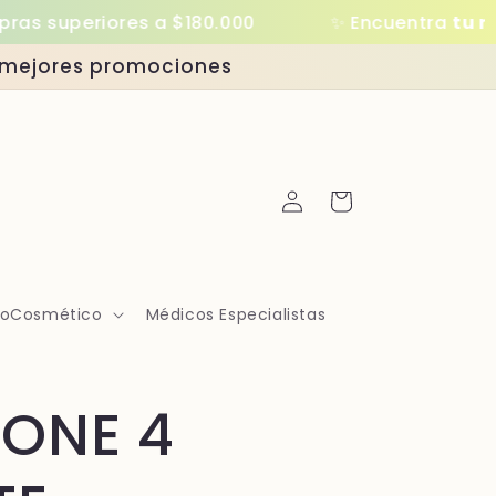
uperiores a $180.000
✨ Encuentra
tu rutina
as mejores promociones
Iniciar
Carrito
sesión
moCosmético
Médicos Especialistas
TONE 4