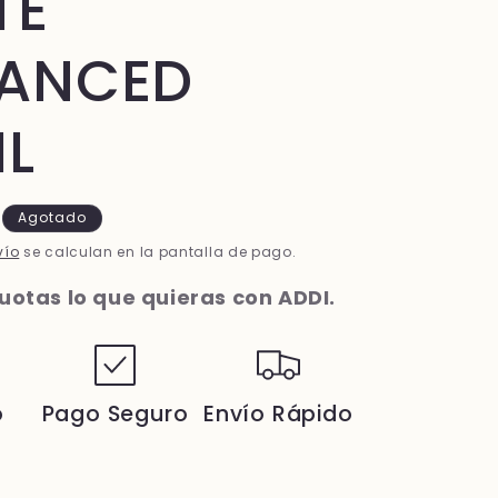
TE
ANCED
ML
Agotado
vío
se calculan en la pantalla de pago.
otas lo que quieras con ADDI.
o
Pago Seguro
Envío Rápido