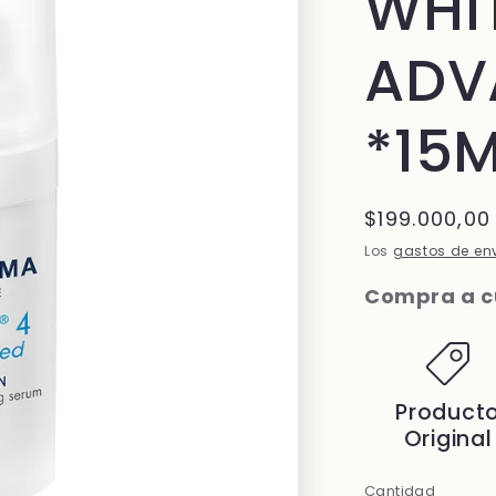
WHI
ADV
*15
Precio
$199.000,00
habitual
Los
gastos de en
Compra a cu
Product
Original
Cantidad
Cantidad