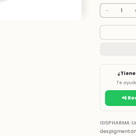
Reducir
cantidad
para
UNITONE
4
WHITE
ADVANCE
*15ML
¿Tiene
Te ayuda
📲 Re
ISISPHARMA Un
despigmentant