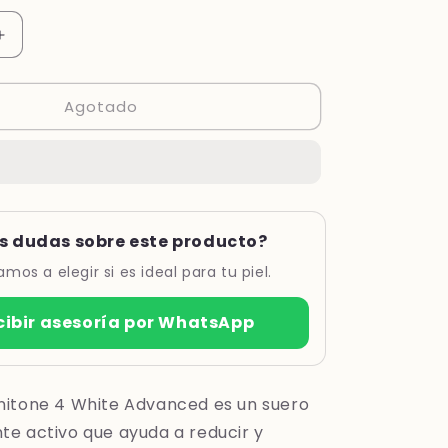
Aumentar
cantidad
para
Agotado
UNITONE
4
WHITE
D
ADVANCED
*15ML
s dudas sobre este producto?
mos a elegir si es ideal para tu piel.
cibir asesoría por WhatsApp
itone 4 White Advanced es un suero
e activo que ayuda a reducir y