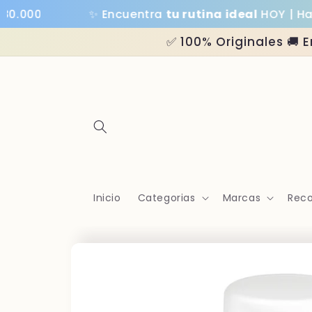
Ir
00
✨ Encuentra
tu rutina ideal
HOY | Hasta
3
directamente
al contenido
✅ 100% Originales 🚚 
Inicio
Categorias
Marcas
Reco
Ir
directamente
a la
información
del producto