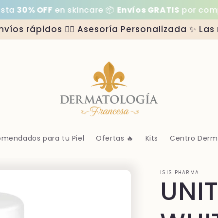
0% OFF
en skincare 📦
Envíos GRATIS
por compras s
Envíos rápidos 👩‍⚕️ Asesoría Personalizada ✨ L
mendados para tu Piel
Ofertas 🔥
Kits
Centro Der
ISIS PHARMA
UNI