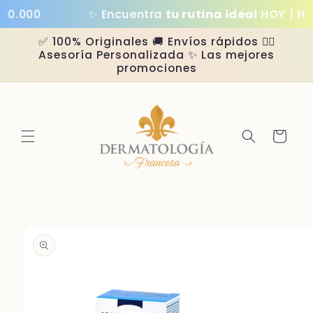
Ir
0.000
✨ Encuentra
tu rutina ideal
HOY | Has
directamente
al contenido
✅ 100% Originales 🚚 Envíos rápidos 👩‍⚕️
Asesoría Personalizada ✨ Las mejores
promociones
Carrito
Ir
directamente
a la
información
del producto