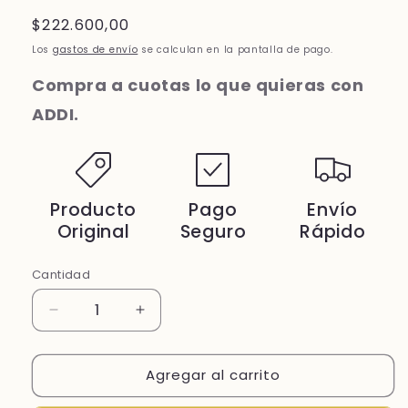
Precio
$222.600,00
habitual
Los
gastos de envío
se calculan en la pantalla de pago.
Compra a cuotas lo que quieras con
ADDI.
Producto
Pago
Envío
Original
Seguro
Rápido
Cantidad
Cantidad
Reducir
Aumentar
cantidad
cantidad
para
para
Agregar al carrito
NEOTONE
NEOTONE
SENSITIVE
SENSITIVE