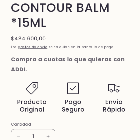
CONTOUR BALM
*15ML
Precio
$484.600,00
habitual
Los
gastos de envío
se calculan en la pantalla de pago.
Compra a cuotas lo que quieras con
ADDI.
Producto
Pago
Envío
Original
Seguro
Rápido
Cantidad
Cantidad
Reducir
Aumentar