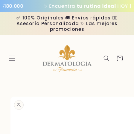
Ir
180.000
✨ Encuentra
tu rutina ideal
HOY | H
directamente
al contenido
✅ 100% Originales 🚚 Envíos rápidos 👩‍⚕️
Asesoría Personalizada ✨ Las mejores
promociones
Carrito
Ir
directamente
a la
información
del producto