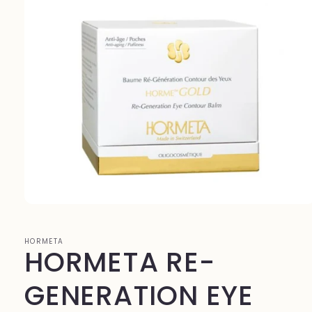
Abrir
elemento
multimedia
1
HORMETA
HORMETA RE-
en
una
ventana
modal
GENERATION EYE