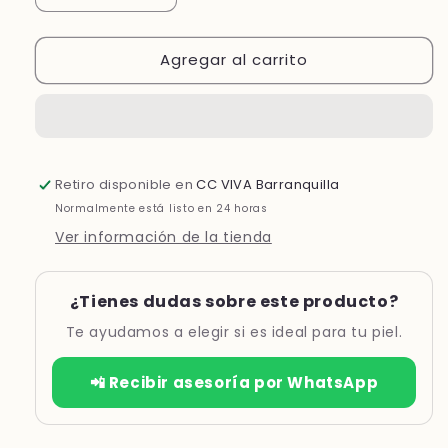
cantidad
cantidad
para
para
Agregar al carrito
HORMETA
HORMETA
RE-
RE-
GENERATION
GENERATION
EYE
EYE
CONTOUR
CONTOUR
BALM
BALM
Retiro disponible en
CC VIVA Barranquilla
*15ML
*15ML
Normalmente está listo en 24 horas
Ver información de la tienda
¿Tienes dudas sobre este producto?
Te ayudamos a elegir si es ideal para tu piel.
📲 Recibir asesoría por WhatsApp