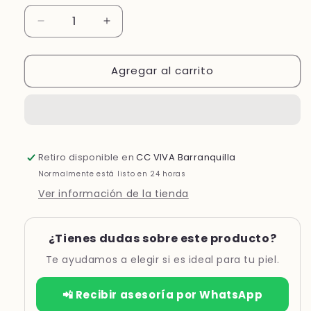
Reducir
Aumentar
cantidad
cantidad
para
para
Agregar al carrito
FOTOPROTECTOR
FOTOPROTECTOR
FUSION
FUSION
WATER
WATER
URBAN
URBAN
SPF30
SPF30
*50ML
*50ML
Retiro disponible en
CC VIVA Barranquilla
Normalmente está listo en 24 horas
Ver información de la tienda
¿Tienes dudas sobre este producto?
Te ayudamos a elegir si es ideal para tu piel.
📲 Recibir asesoría por WhatsApp