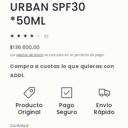
URBAN SPF30
*50ML
1
(1)
reseñas
totales
Precio
$136.600,00
habitual
Los
gastos de envío
se calculan en la pantalla de pago.
Compra a cuotas lo que quieras con
ADDI.
Producto
Pago
Envío
Original
Seguro
Rápido
Cantidad
Cantidad