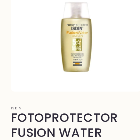
Abrir
elemento
multimedia
1
ISDIN
FOTOPROTECTOR
en
una
ventana
modal
FUSION WATER