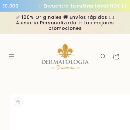
Ir
0.000
✨ Encuentra
tu rutina ideal
HOY | Has
directamente
al contenido
✅ 100% Originales 🚚 Envíos rápidos 👩‍⚕️
Asesoría Personalizada ✨ Las mejores
promociones
Carrito
Ir
directamente
a la
información
del producto