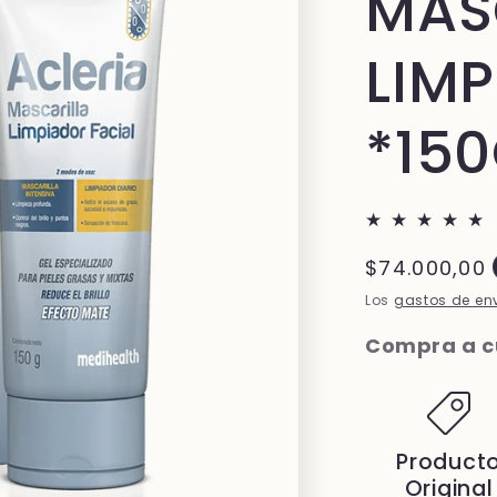
MAS
LIM
*15
Precio
$74.000,00
habitual
Los
gastos de en
Compra a cu
Product
Original