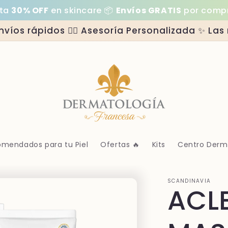
% OFF
en skincare 📦
Envíos GRATIS
por compras sup
Envíos rápidos 👩‍⚕️ Asesoría Personalizada ✨ L
mendados para tu Piel
Ofertas 🔥
Kits
Centro Der
SCANDINAVIA
ACL