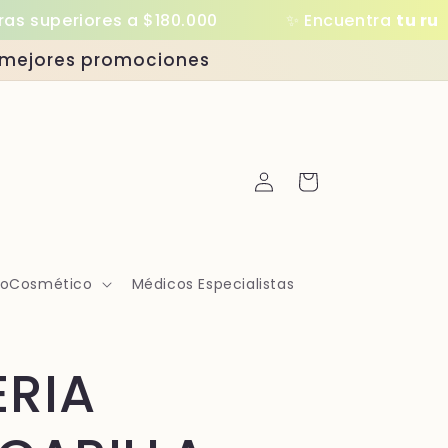
eriores a $180.000
✨ Encuentra
tu rutina i
as mejores promociones
Iniciar
Carrito
sesión
moCosmético
Médicos Especialistas
ERIA