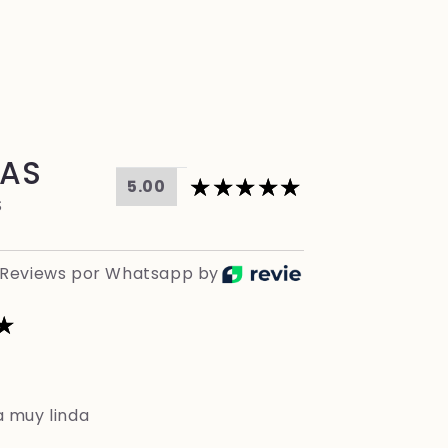
ÑAS
5.00
S
Reviews por Whatsapp by
a muy linda