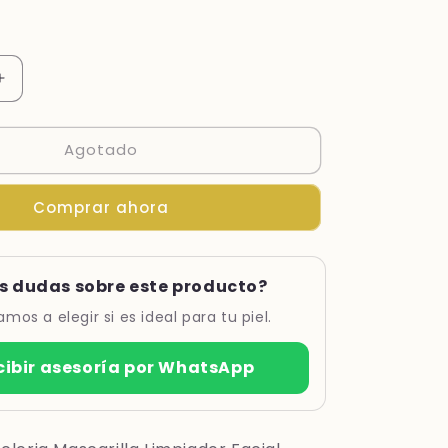
Aumentar
cantidad
para
Agotado
ACLERIA
LA
MASCARILLA
RA
LIMPIADORA
Comprar ahora
*150GR
s dudas sobre este producto?
mos a elegir si es ideal para tu piel.
cibir asesoría por WhatsApp