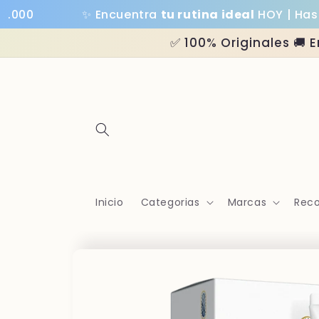
Ir
✨ Encuentra
tu rutina ideal
HOY | Hasta
30
directamente
al contenido
✅ 100% Originales 🚚 
Inicio
Categorias
Marcas
Reco
Ir
directamente
a la
información
del producto