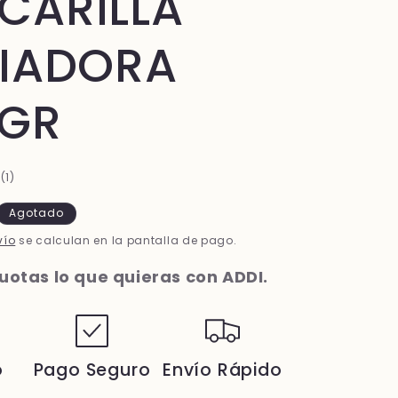
CARILLA
PIADORA
0GR
1
(1)
reseñas
totales
Agotado
vío
se calculan en la pantalla de pago.
otas lo que quieras con ADDI.
o
Pago Seguro
Envío Rápido