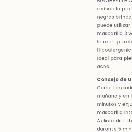
MEDIHEALTH Ac
reduce la pro
negros brinda
puede utiliza
mascarilla 3 v
libre de parab
Hipoalergéni
Ideal para pie
acné.
Consejo de U
Como limpiador 
mañana y en l
minutos y en
mascarilla int
Aplicar direc
durante 5 min